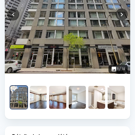
1
/
18