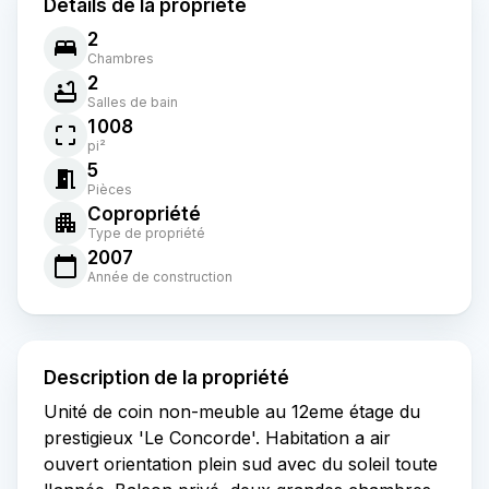
Détails de la propriété
2
Chambres
2
Salles de bain
1 008
pi²
5
Pièces
Copropriété
Type de propriété
2007
Année de construction
Description de la propriété
Unité de coin non-meuble au 12eme étage du
prestigieux 'Le Concorde'. Habitation a air
ouvert orientation plein sud avec du soleil toute